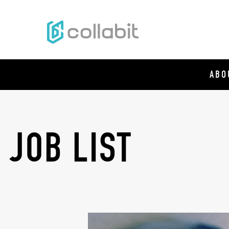
H
ABO
JOB LIST