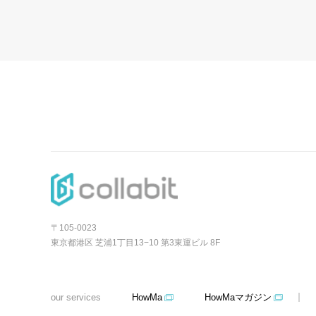
〒105-0023
東京都港区 芝浦1丁目13−10 第3東運ビル 8F
our services
HowMa
HowMaマガジン