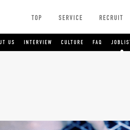
TOP
SERVICE
RECRUIT
owMa
法人のお客様向けサービス
UT US
INTERVIEW
CULTURE
FAQ
JOBLIS
HowMa AI査定プロ
HowMa AI査定プラス
HowMa 売り反響獲得システム
不動産データ連携
BRaiN