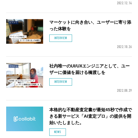
2022.12.14
マーケットに向き合い、ユーザーに寄り添
った体験を
INTERVIEW
2022.10.26
社内唯一のUI/UXエンジニアとして、ユー
ザーに価値を届ける橋渡しを
INTERVIEW
2022.08.29
本格的な不動産査定書が最短45秒で作成で
きる新サービス「AI査定プロ」の提供を開
始いたしました。
NEWS