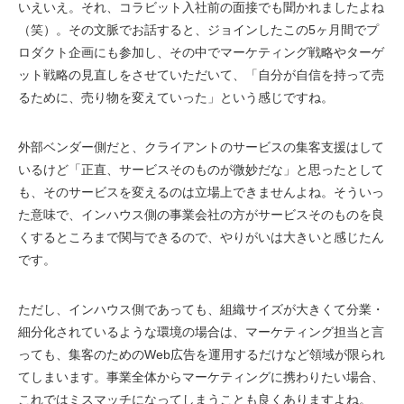
いえいえ。それ、コラビット入社前の面接でも聞かれましたよね
（笑）。その文脈でお話すると、ジョインしたこの5ヶ月間でプ
ロダクト企画にも参加し、その中でマーケティング戦略やターゲ
ット戦略の見直しをさせていただいて、「自分が自信を持って売
るために、売り物を変えていった」という感じですね。
外部ベンダー側だと、クライアントのサービスの集客支援はして
いるけど「正直、サービスそのものが微妙だな」と思ったとして
も、そのサービスを変えるのは立場上できませんよね。そういっ
た意味で、インハウス側の事業会社の方がサービスそのものを良
くするところまで関与できるので、やりがいは大きいと感じたん
です。
ただし、インハウス側であっても、組織サイズが大きくて分業・
細分化されているような環境の場合は、マーケティング担当と言
っても、集客のためのWeb広告を運用するだけなど領域が限られ
てしまいます。事業全体からマーケティングに携わりたい場合、
これではミスマッチになってしまうことも良くありますよね。