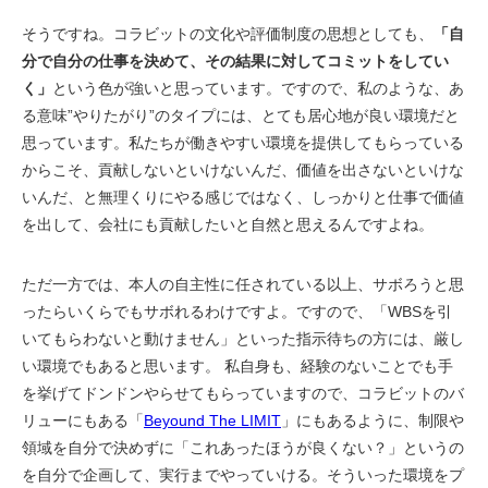
そうですね。コラビットの文化や評価制度の思想としても、
「自
分で自分の仕事を決めて、その結果に対してコミットをしてい
く」
という色が強いと思っています。ですので、私のような、あ
る意味”やりたがり”のタイプには、とても居心地が良い環境だと
思っています。私たちが働きやすい環境を提供してもらっている
からこそ、貢献しないといけないんだ、価値を出さないといけな
いんだ、と無理くりにやる感じではなく、しっかりと仕事で価値
を出して、会社にも貢献したいと自然と思えるんですよね。
ただ一方では、本人の自主性に任されている以上、サボろうと思
ったらいくらでもサボれるわけですよ。ですので、「WBSを引
いてもらわないと動けません」といった指示待ちの方には、厳し
い環境でもあると思います。 私自身も、経験のないことでも手
を挙げてドンドンやらせてもらっていますので、コラビットのバ
リューにもある「
Beyound The LIMIT
」にもあるように、制限や
領域を自分で決めずに「これあったほうが良くない？」というの
を自分で企画して、実行までやっていける。そういった環境をプ