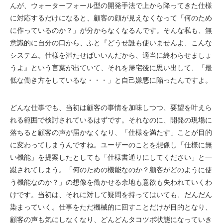
んが、ウォーターフォール型の開発手法で上から降ってきた仕様
に対応するだけになると、顧客の顔が見えなくなって「何のため
に作っているのか？」が分からなくなるんです。そんな私も、無
意識的に自分の口から、ふと『どうせ誰も使いませんよ、こんな
システム。仕様を満たせばいいんだから、適当に終わらせましょ
うよ』という言葉が出ていて、それを帰宅後に思い出して、「最
低な働き方をしているな・・・」と自己嫌悪に陥ったんですよ。
どんな仕事でも、当初は顧客の事情を加味しつつ、要望を叶えら
れる範囲で検討されているはずです。それなのに、開発の現場に
落ちると顧客の声が届かなくなり、「仕様を満たす」ことが目的
に変わってしまうんですね。ユーザーのことを想像し「仕様に無
い機能」を提案したとしても「仕様書通りにしてください」と一
蹴されてしまう。「何のための機能なのか？顧客がどのように使
う機能なのか？」の想像を働かせる余地も意欲も失われていくわ
けです。当初は、それに対して疑問を持ってはいても、だんだん
染まっていく。仕事をただ機械的に回すことだけが目的となり、
顧客の声も気にしなくなり、どんどんタコツボ状態になっていき