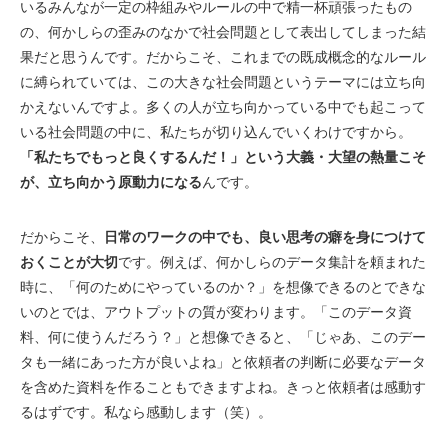
いるみんなが一定の枠組みやルールの中で精一杯頑張ったもの
の、何かしらの歪みのなかで社会問題として表出してしまった結
果だと思うんです。だからこそ、これまでの既成概念的なルール
に縛られていては、この大きな社会問題というテーマには立ち向
かえないんですよ。多くの人が立ち向かっている中でも起こって
いる社会問題の中に、私たちが切り込んでいくわけですから。
「私たちでもっと良くするんだ！」という大義・大望の熱量こそ
が、立ち向かう原動力になる
んです。
だからこそ、
日常のワークの中でも、良い思考の癖を身につけて
おくことが大切
です。例えば、何かしらのデータ集計を頼まれた
時に、「何のためにやっているのか？」を想像できるのとできな
いのとでは、アウトプットの質が変わります。「このデータ資
料、何に使うんだろう？」と想像できると、「じゃあ、このデー
タも一緒にあった方が良いよね」と依頼者の判断に必要なデータ
を含めた資料を作ることもできますよね。きっと依頼者は感動す
るはずです。私なら感動します（笑）。