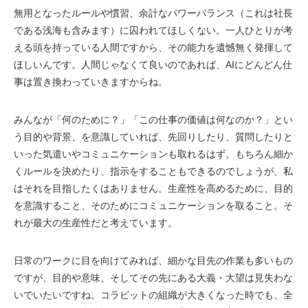
無用となったルールや慣習、余計なパワーバランス（これは社長
である浅海も含みます）に囚われてほしくない。一人ひとりが考
える頭を持っている人間ですから、その能力を遺憾無く発揮して
ほしいんです。人間じゃなくて良いのであれば、AIにどんどん仕
事は置き換わっていきますからね。
みんなが「何のために？」「この仕事の価値は何なのか？」とい
う目的や背景、を意識していれば、先回りしたり、質問したりと
いった気遣いやコミュニケーションも取れるはず。もちろん細か
くルールを決めたり、指示をすることもできるのでしょうが、私
はそれを目指したくはありません。生産性を高めるために、目的
を意識すること、そのためにコミュニケーションを取ること。そ
れが最大の生産性だと考えています。
日常のワークに目を向けてみれば、細かな目先の作業も多いもの
ですが、目的や意味、そしてその先にある大義・大望は見失わな
いでいたいですね。コラビットの組織が大きくなった時でも、全