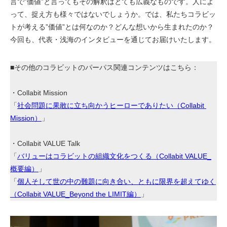
言で”価値”と言ってもその解釈はとても広義なものです。人によ
って、捉え方も様々ではないでしょうか。では、私たちコラビッ
トが考える”価値”とは何なのか？どんな想いから生まれたのか？
今回も、代表・浅海のインタビューを通じてお届けいたします。
■その他のコラビットのパーパス関連コンテンツはこちら：
・Collabit Mission
「
社会問題に果敢に立ち向かうヒーローでありたい（Collabit 
Mission）
」
・Collabit VALUE Talk
「
バリューはコラビットの組織文化をつくる（Collabit VALUE_
概要編）
」
「
個人そして世の中の難題に向き合い、ともに限界を超えてゆく
（Collabit VALUE_Beyond the LIMIT編）
」