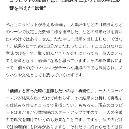
コラビットの価値とは、仕組み化によって世の中に影
響を与えた”総量”
私たちコラビットが考える価値は、人事評価などの目標設定など
のシーンで設定した数値目標を達成した、などの成果だけを言い
たいわけではありません。ただ単に「成果を出しました」ではな
く、成果を出すために自分がこだわったこと、そこに自分なりに
意味づけをして、取り組んだことが会社にとっても、個人にとっ
ても財産となり、価値になると思っています。その積み重ねによ
って、個々の持つノウハウがチームや組織の中でも展開され、ノ
ウハウや文化としても残っていくはずです。
「価値」と言った時に意識したいのは「再現性」
。一人のスーパ
ーマンが結果を出すだけで終わらず、その結果を分析して再現す
る仕組みを作るところまで目指したい。もちろん、現在のコラビ
ットはまだまだ少数精鋭のスタートアップですので、一人の突破
力で風穴を開けていくのも必要なことです。ですが、個の力だけ
では物理的にも限界がありますし、それだけに終わらせるのは個