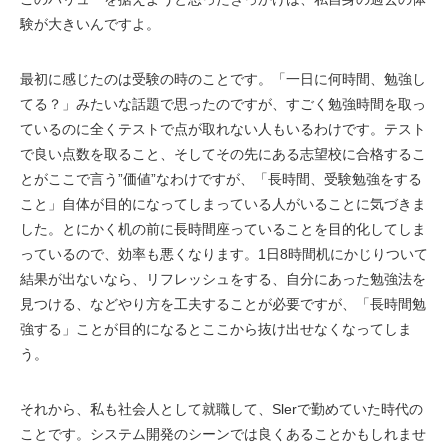
験が大きいんですよ。
最初に感じたのは受験の時のことです。「一日に何時間、勉強し
てる？」みたいな話題で思ったのですが、すごく勉強時間を取っ
ているのに全くテストで点が取れない人もいるわけです。テスト
で良い点数を取ること、そしてその先にある志望校に合格するこ
とがここで言う”価値”なわけですが、「長時間、受験勉強をする
こと」自体が目的になってしまっている人がいることに気づきま
した。とにかく机の前に長時間座っていることを目的化してしま
っているので、効率も悪くなります。1日8時間机にかじりついて
結果が出ないなら、リフレッシュをする、自分にあった勉強法を
見つける、などやり方を工夫することが必要ですが、「長時間勉
強する」ことが目的になるとここから抜け出せなくなってしま
う。
それから、私も社会人として就職して、Slerで勤めていた時代の
ことです。システム開発のシーンでは良くあることかもしれませ