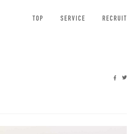
TOP
SERVICE
RECRUIT
owMa
法人のお客様向けサービス
HowMa AI査定プロ
HowMa AI査定プラス
HowMa 売り反響獲得システム
不動産データ連携
BRaiN