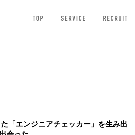
TOP
SERVICE
RECRUIT
owMa
法人のお客様向けサービス
HowMa AI査定プロ
HowMa AI査定プラス
HowMa 売り反響獲得システム
不動産データ連携
BRaiN
利用した「エンジニアチェッカー」を生み出
出会った。