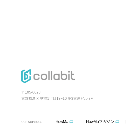
〒105-0023
東京都港区 芝浦1丁目13−10 第3東運ビル 8F
our services
HowMa
HowMaマガジン