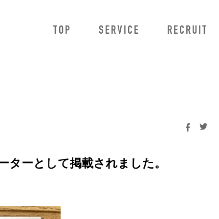
TOP
SERVICE
RECRUIT
owMa
法人のお客様向けサービス
HowMa AI査定プロ
HowMa AI査定プラス
HowMa 売り反響獲得システム
不動産データ連携
BRaiN
ンテーターとして掲載されました。